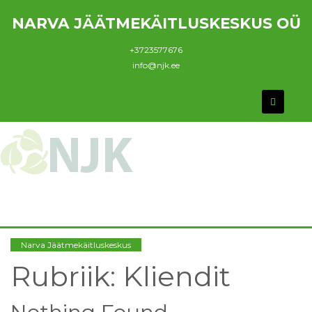
NARVA JÄÄTMEKÄITLUSKESKUS OÜ
+3723577676
info@njk.ee
Narva Jäätmekäitluskeskus
Rubriik:
Kliendit