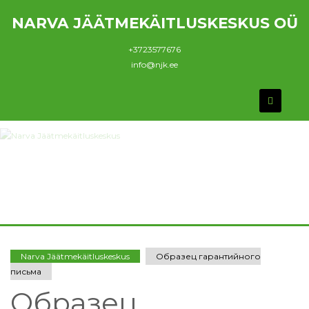
NARVA JÄÄTMEKÄITLUSKESKUS OÜ
+3723577676
info@njk.ee
Narva Jäätmekäitluskeskus
Образец гарантийного
письма
Образец