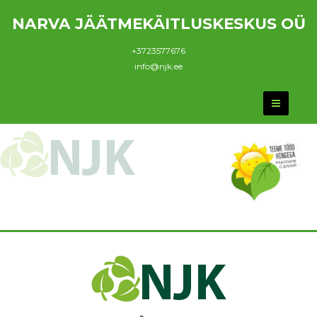
NARVA JÄÄTMEKÄITLUSKESKUS OÜ
+3723577676
info@njk.ee