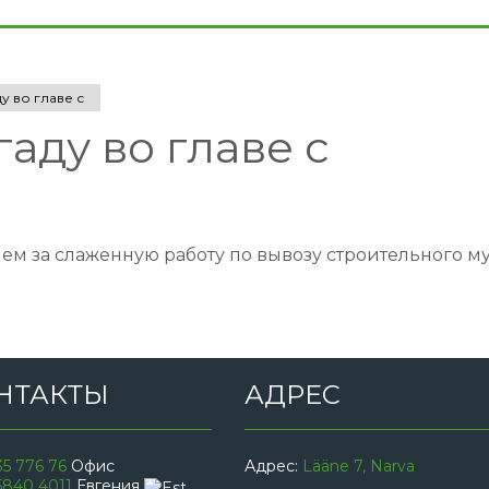
 во главе с
аду во главе с
ем за слаженную работу по вывозу строительного му
НТАКТЫ
АДРЕС
35 776 76
Офис
Адрес:
Lääne 7, Narva
5840 4011
Евгения