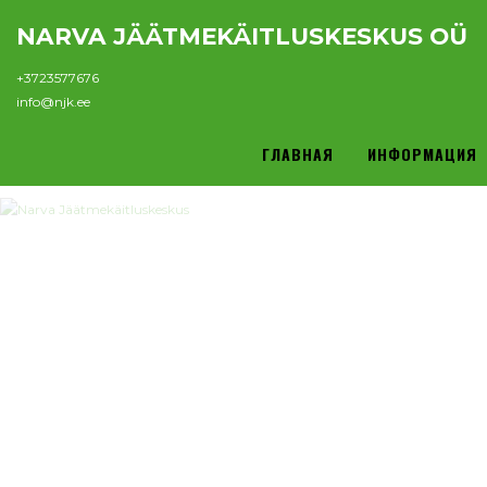
NARVA JÄÄTMEKÄITLUSKESKUS OÜ
+3723577676
info@njk.ee
ГЛАВНАЯ
ИНФОРМАЦИЯ