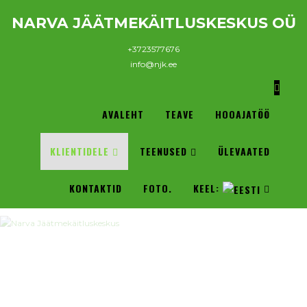
NARVA JÄÄTMEKÄITLUSKESKUS OÜ
+3723577676
info@njk.ee
AVALEHT
TEAVE
HOOAJATÖÖ
KLIENTIDELE
TEENUSED
ÜLEVAATED
KONTAKTID
FOTO.
KEEL: