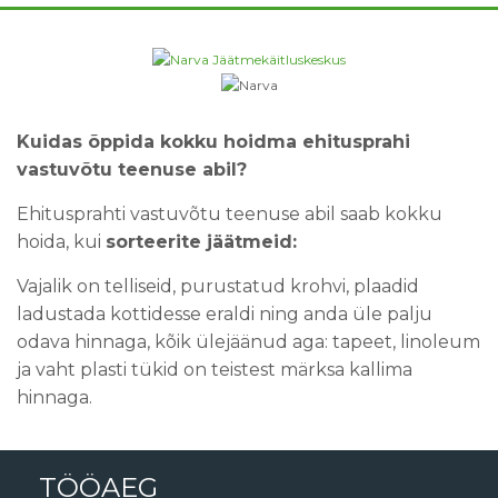
Kuidas õppida kokku hoidma ehitusprahi
vastuvõtu teenuse abil?
Ehitusprahti vastuvõtu teenuse abil saab kokku
hoida, kui
sorteerite jäätmeid:
Vajalik on telliseid, purustatud krohvi, plaadid
ladustada kottidesse eraldi ning anda üle palju
odava hinnaga, kõik ülejäänud aga: tapeet, linoleum
ja vaht plasti tükid on teistest märksa kallima
hinnaga.
TÖÖAEG