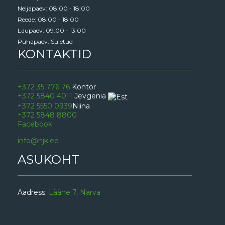
Neljapäev: 08:00 - 18:00
Reede: 08:00 - 18:00
Laupäev: 09:00 - 13:00
Pühapäev: Suletud
KONTAKTID
+372 35 776 76
Kontor
+372 5840 4011
Jevgenia
+372 5550 0939
Niina
+372 5848 8800
Facebook
info@njk.ee
ASUKOHT
Aadress:
Lääne 7, Narva