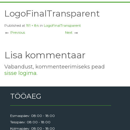
LogoFinalTransparent
Published
at
191 × 84
in
LogoFinalTransparent
←
→
Previous
Next
Lisa kommentaar
Vabandust, kommenteerimiseks pead
sisse logima
.
TÖÖAEG
Esmaspäev: 08:00 - 18:00
Teisipäev: 08:00 - 18:00
Kolmapäev: 08:00 - 18:00