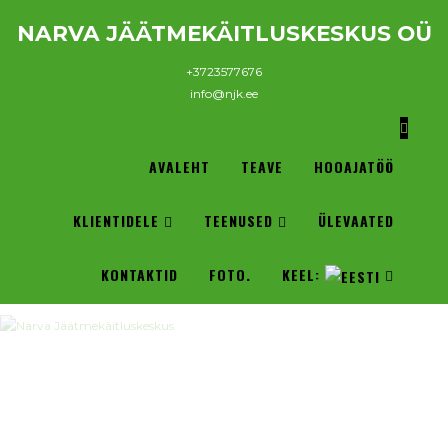
NARVA JÄÄTMEKÄITLUSKESKUS OÜ
+3723577676
info@njk.ee
AVALEHT
TEAVE
HOOAJATÖÖ
KLIENTIDELE
TEENUSED
ÜLEVAATED
KONTAKTID
FOTO.
KEEL: